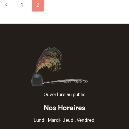
NAVIGATION
Page
1
2
DE
précédente
PAGE
Ouverture au public
Nos Horaires
Lundi, Mardi- Jeudi, Vendredi