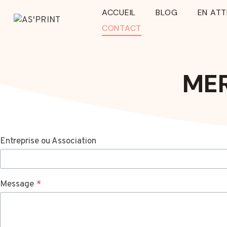
Aller
ACCUEIL
BLOG
EN AT
au
CONTACT
contenu
MER
Entreprise ou Association
Message
*