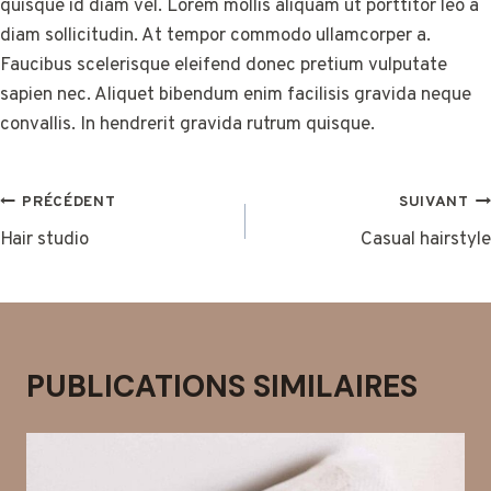
quisque id diam vel. Lorem mollis aliquam ut porttitor leo a
diam sollicitudin. At tempor commodo ullamcorper a.
Faucibus scelerisque eleifend donec pretium vulputate
sapien nec. Aliquet bibendum enim facilisis gravida neque
convallis. In hendrerit gravida rutrum quisque.
NAVIGATION
PRÉCÉDENT
SUIVANT
DE
Hair studio
Casual hairstyle
L’ARTICLE
PUBLICATIONS SIMILAIRES