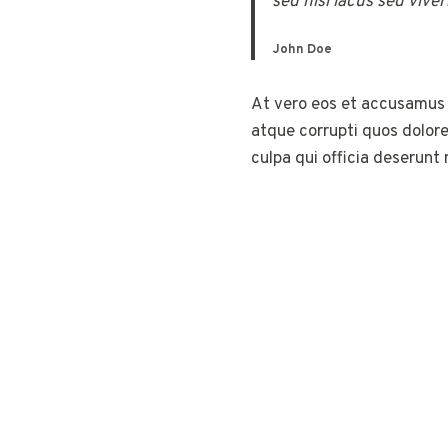
sed nisi lacus sed viver
John Doe
At vero eos et accusamus 
atque corrupti quos dolore
culpa qui officia deserunt 