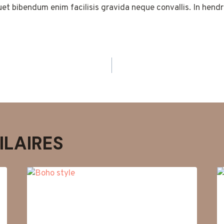
uet bibendum enim facilisis gravida neque convallis. In hendr
N
ILAIRES