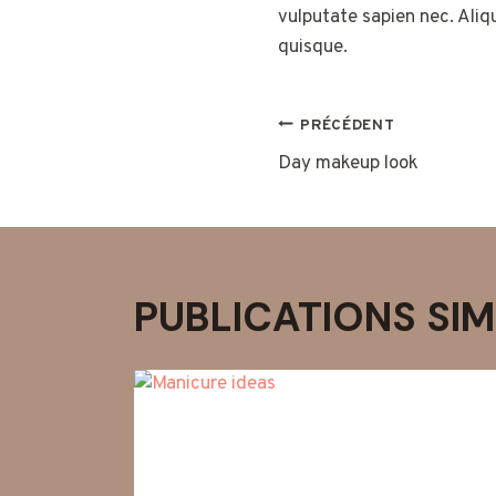
vulputate sapien nec. Aliq
quisque.
NAVIGATIO
PRÉCÉDENT
Day makeup look
DE
L’ARTICLE
PUBLICATIONS SIM