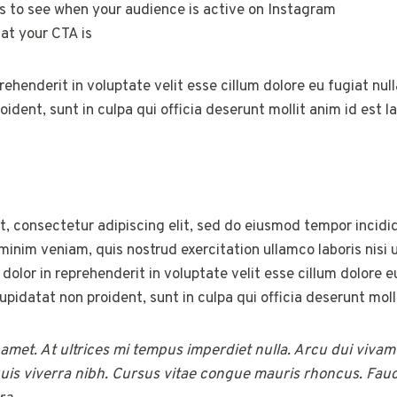
ts to see when your audience is active on Instagram
at your CTA is
prehenderit in voluptate velit esse cillum dolore eu fugiat nul
ident, sunt in culpa qui officia deserunt mollit anim id est l
, consectetur adipiscing elit, sed do eiusmod tempor incidid
inim veniam, quis nostrud exercitation ullamco laboris nisi
dolor in reprehenderit in voluptate velit esse cillum dolore eu
pidatat non proident, sunt in culpa qui officia deserunt moll
t amet. At ultrices mi tempus imperdiet nulla. Arcu dui viva
is viverra nibh. Cursus vitae congue mauris rhoncus. Fau