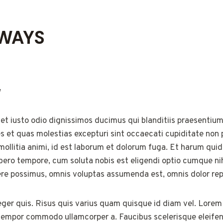
AWAYS
w
et iusto odio dignissimos ducimus qui blanditiis praesentium
s et quas molestias excepturi sint occaecati cupiditate non p
 mollitia animi, id est laborum et dolorum fuga. Et harum quid
ibero tempore, cum soluta nobis est eligendi optio cumque ni
e possimus, omnis voluptas assumenda est, omnis dolor rep
eger quis. Risus quis varius quam quisque id diam vel. Lorem 
At tempor commodo ullamcorper a. Faucibus scelerisque eleif